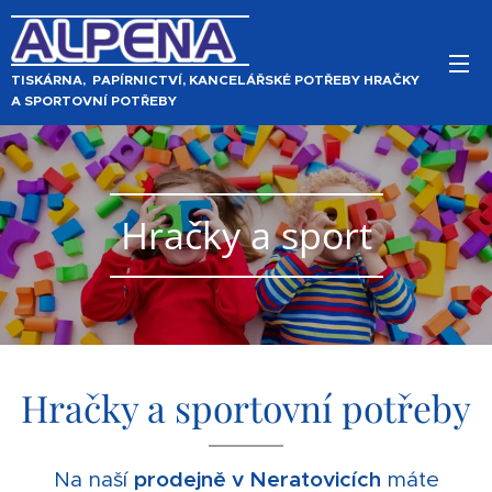
TISKÁRNA, PAPÍRNICTVÍ, KANCELÁŘSKÉ POTŘEBY HRAČKY
A SPORTOVNÍ POTŘEBY
Hračky a sport
Hračky a sportovní potřeby
Na naší
prodejně v Neratovicích
máte