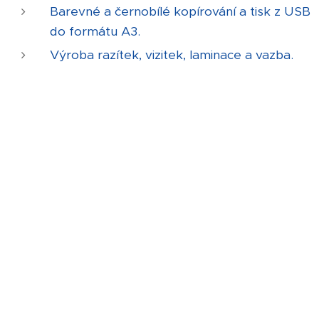
Barevné a černobílé kopírování a tisk z USB
do formátu A3.
Výroba razítek, vizitek, laminace a vazba.
Provozní a účetní tiskopisy.
PPL Parcelshop, Balíkovna.
Adresa a kontakt:
Náměstí Republiky 985, 277 11 Neratovice
Tel.:
+420 315 688 215
Prodejní doba:
Pondělí - pátek: 8.30 - 17.30
Sobota: 8.30 - 11.00